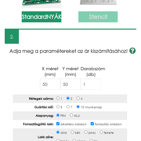
StandardNYÁK
Stencil
2.
Adja meg a paramétereket az ár kiszámításához!
X méret
Y méret
Darabszám
(mm)
(mm)
(db)
Rétegek száma:
1
2
4
Gyártási idő:
5
7
10
munkanap
Alapanyag:
FR4
ALU
Forrasztásgátló lakk:
alkatrész oldalon
forrasztás oldalon
zöld
kék
piros
fekete
Lakk színe: