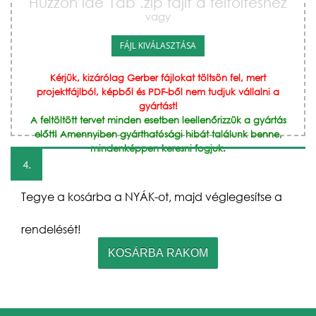
Húzzon ide 1db .zip fájlt a feltöltéshez
vagy
FÁJL KIVÁLASZTÁSA
Kérjük, kizárólag Gerber fájlokat töltsön fel, mert
projektfájlból, képből és PDF-ből nem tudjuk vállalni a
gyártást!
A feltöltött tervet minden esetben leellenőrizzük a gyártás
előtt! Amennyiben gyárthatósági hibát találunk benne,
mindenképpen keresni fogjuk.
4.
Tegye a kosárba a NYÁK-ot, majd véglegesítse a
rendelését!
KOSÁRBA RAKOM