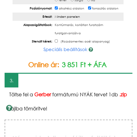
fehér
sárga
lila
Pozíciónyomat:
alkatrész oldalon
forrasztás oldalon
E-teszt:
Minden panelen
Alapszolgáltatások:
Kontúrmarás, korlátlan furatszám
furatgalvanizálva
Stencilt kérek:
(Rozsdamentes acél alapanyag)
Speciális beállítások
Online ár:
3 851 Ft + ÁFA
3.
Töltse fel a
Gerber
formátumú NYÁK tervet 1db
.zip
fájlba tömörítve!